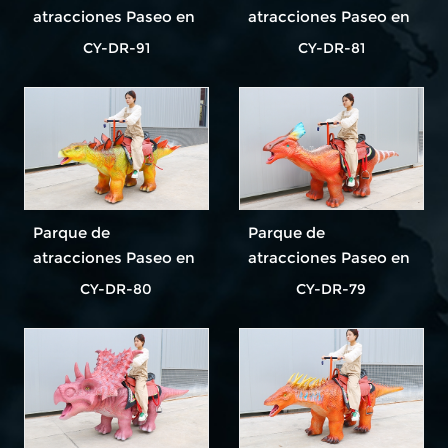
atracciones Paseo en
atracciones Paseo en
dinosaurio El paseo
dinosaurio El paseo
CY-DR-91
CY-DR-81
en dinosaurio más
en dinosaurio más
popular
popular
Parque de
Parque de
atracciones Paseo en
atracciones Paseo en
dinosaurio El paseo
dinosaurio El paseo
CY-DR-80
CY-DR-79
en dinosaurio más
en dinosaurio más
popular
popular