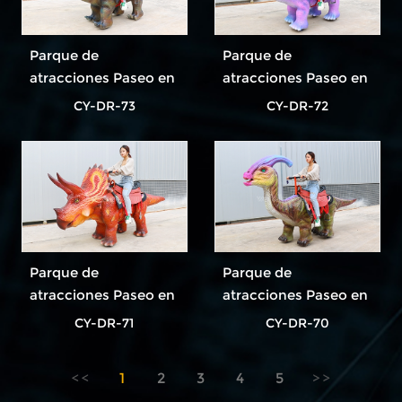
Parque de
Parque de
atracciones Paseo en
atracciones Paseo en
dinosaurio El paseo
dinosaurio El paseo
CY-DR-73
CY-DR-72
en dinosaurio más
en dinosaurio más
popular
popular
Parque de
Parque de
atracciones Paseo en
atracciones Paseo en
dinosaurio El paseo
dinosaurio El paseo
CY-DR-71
CY-DR-70
en dinosaurio más
en dinosaurio más
popular
popular
1
2
3
4
5