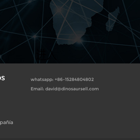
OS
whatsapp: +86-15284804802
Email: david@dinosaursell.com
pañía