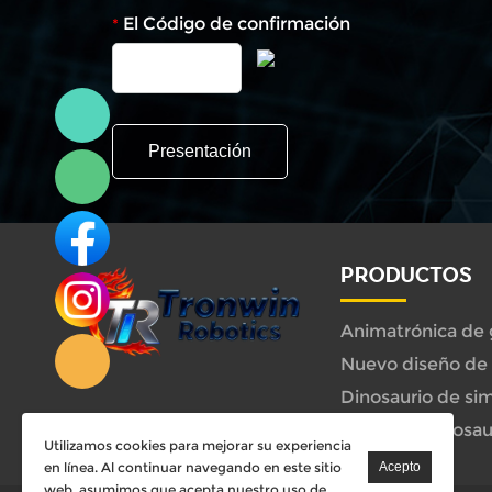
El Código de confirmación
*
Linda
PRODUCTOS
Linda
Paseo de dinosau
Utilizamos cookies para mejorar su experiencia
en línea. Al continuar navegando en este sitio
web, asumimos que acepta nuestro uso de