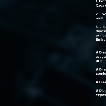
1. Emb
Cada 
2. En
multi
3. Liq
dinosa
princi
Emirat
# Dis
asegur
útil!
# Dino
comie
# Dise
# Dise
expos