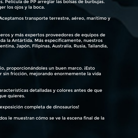
s. Película de PP arreglar las bolsas de burbujas.
r los ojos y la boca.
Aceptamos transporte terrestre, aéreo, marítimo y
rimeros y más expertos proveedores de equipos de
eda la Antártida. Más específicamente, nuestros
tina, Japón, Filipinas, Australia, Rusia, Tailandia,
o, proporcionándoles un buen marco. ¡Esto
ar sin fricción, mejorando enormemente la vida
racterísticas detalladas y colores antes de que
ue quieres.
 exposición completa de dinosaurios!
ados le muestran cómo se ve la escena final de la