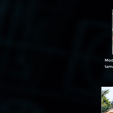
ani
Mode
tama
atra