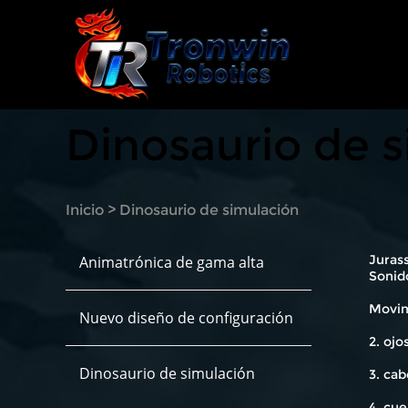
Dinosaurio de 
Inicio
>
Dinosaurio de simulación
Jurass
Animatrónica de gama alta
Sonido
Movimi
Nuevo diseño de configuración
2. oj
Dinosaurio de simulación
3. cab
4. cue