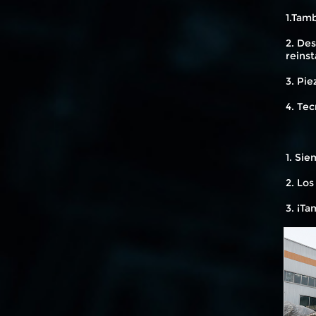
1.Tam
2. Des
reinst
3. Pie
4. Tec
1. Sie
2. Los
3. ¡Ta