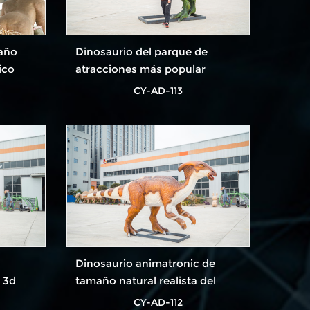
maño
Dinosaurio del parque de
ico
atracciones más popular
CY-AD-113
Dinosaurio animatronic de
a 3d
tamaño natural realista del
parque del parque infantil en
CY-AD-112