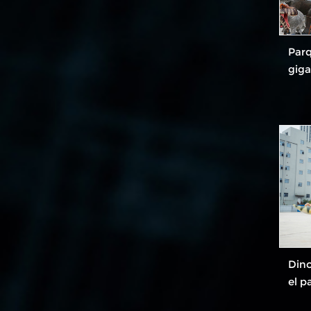
Par
giga
Dino
el p
dino