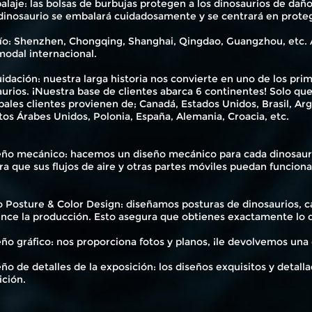
alaje: las bolsas de burbujas protegen a los dinosaurios de daño
dinosaurio se embalará cuidadosamente y se centrará en protege
vío: Shenzhen, Chongqing, Shanghai, Qingdao, Guangzhou, etc. 
modal internacional.
uidación: nuestra larga historia nos convierte en uno de los p
urios. ¡Nuestra base de clientes abarca 6 continentes! Solo qu
pales clientes provienen de; Canadá, Estados Unidos, Brasil, Argen
os Árabes Unidos, Polonia, España, Alemania, Croacia, etc.
eño mecánico: hacemos un diseño mecánico para cada dinosauri
a que sus flujos de aire y otras partes móviles puedan funcion
 Posture & Color Design: diseñamos posturas de dinosaurios, ca
nce la producción. Esto asegura que obtienes exactamente lo q
ño gráfico: nos proporciona fotos y planos, ¡le devolvemos una
ño de detalles de la exposición: los diseños exquisitos y detall
ición.