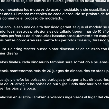
a de control: caja de control de cuarta generación desarrollad
co mecánico: los motores de acero inoxidable y sin escobillas s
s años. El marco mecánico de cada dinosaurio se probará de fo
e comience el proceso de modelado.
elado: la espuma de alta densidad garantiza que el modelo se ve
lado: los maestros profesionales de tallado tienen más de 10 añ
rales perfectas de dinosaurios basadas absolutamente en esquel
visitantes cómo eran realmente los períodos Triásico, Jurásico 
tura: Painting Master puede pintar dinosaurios de acuerdo con l
uier diseño
ebas finales: cada dinosaurio también será sometido a pruebas 
 stock: mantenemos más de 20 juegos de dinosaurios en stock pa
alaje y envío: las bolsas de burbujas protegen a los dinosaurios
la de PP arreglar las bolsas de burbujas. Cada dinosaurio se e
er los ojos y la boca.
talación en el sitio: También enviamos ingenieros al lugar del cli