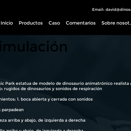
Email: david@dinos
Inicio
Productos
Caso
Comentarios
Sobre 
simulación
ic Park estatua de modelo de dinosaurio animatrónico realista al
: rugidos de dinosaurios y sonidos de respiración
entos: 1. boca abierta y cerrada con sonidos
os parpadean
eza arriba y abajo, de izquierda a derecha
llo arriba y abajo, de izquierda a derecha