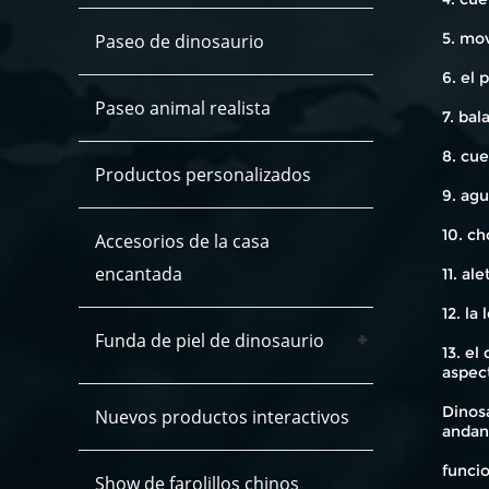
5. mo
Paseo de dinosaurio
6. el 
Paseo animal realista
7. bal
8. cue
Productos personalizados
9. agu
10. c
Accesorios de la casa
encantada
11. al
12. la
Funda de piel de dinosaurio
13. e
aspec
Dinosa
Nuevos productos interactivos
andan
funcio
Show de farolillos chinos