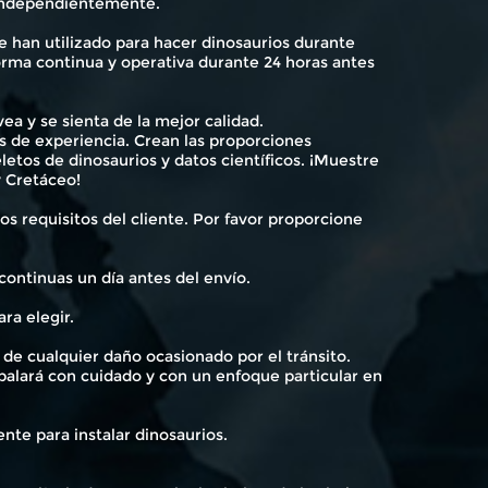
a independientemente.
e han utilizado para hacer dinosaurios durante
rma continua y operativa durante 24 horas antes
a y se sienta de la mejor calidad.
os de experiencia. Crean las proporciones
etos de dinosaurios y datos científicos. ¡Muestre
y Cretáceo!
os requisitos del cliente. Por favor proporcione
continuas un día antes del envío.
ra elegir.
 de cualquier daño ocasionado por el tránsito.
mbalará con cuidado y con un enfoque particular en
ente para instalar dinosaurios.