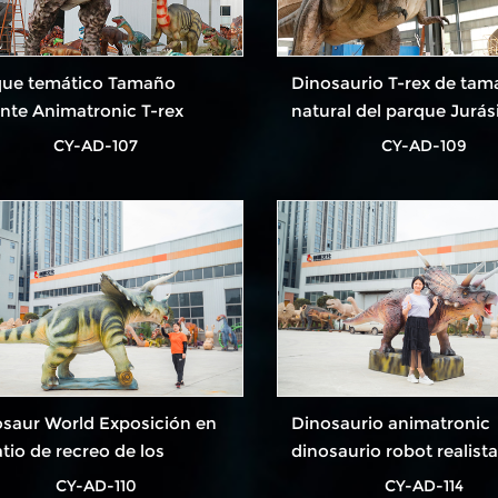
que temático Tamaño
Dinosaurio T-rex de ta
nte Animatronic T-rex
natural del parque Jurás
Animatronic
CY-AD-107
CY-AD-109
saur World Exposición en
Dinosaurio animatronic
atio de recreo de los
dinosaurio robot realist
saurios Dinosaurio
CY-AD-110
CY-AD-114