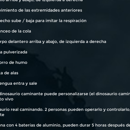
vimiento de las extremidades anteriores
pecho sube / baja para imitar la respiración
anceo de la cola
rpo delantero arriba y abajo, de izquierda a derecha
a pulverizada
horro de humo
eta de alas
 lengua entra y sale
l dinosaurio caminante puede personalizarse (el dinosaurio cam
to vivo
urio real caminando. 2 personas pueden operarlo y controlarlo,
te
na con 4 baterías de aluminio, pueden durar 5 horas después de