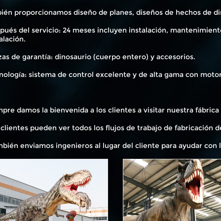
bién proporcionamos diseño de planes, diseños de hechos de din
pués del servicio: 24 meses incluyen instalación, mantenimient
alación.
zas de garantía: dinosaurio (cuerpo entero) y accesorios.
nología: sistema de control excelente y de alta gama con motor 
mpre damos la bienvenida a los clientes a visitar nuestra fábric
 clientes pueden ver todos los flujos de trabajo de fabricación d
mbién enviamos ingenieros al lugar del cliente para ayudar con l