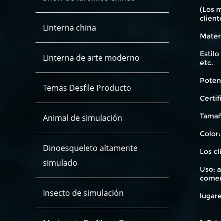
(Los m
client
Linterna china
Materi
Estilo
Linterna de arte moderno
etc.
Poten
Temas Desfile Producto
Certif
Tamañ
Animal de simulación
Color:
Dinoesqueleto altamente
Los cl
simulado
Uso: a
comer
Insecto de simulación
lugare