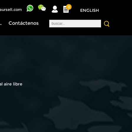
0
aursell.com
ENGLISH
nosotros
Contáctenos
 aire libre