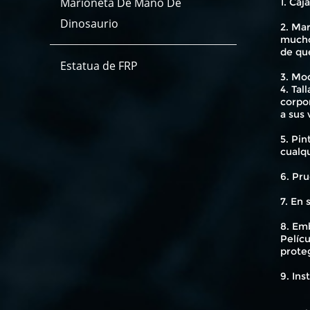
Marioneta De Mano De
1. Caj
Dinosaurio
2. Mar
mucho
de qu
Estatua de FRP
3. Mod
4. Tal
corpo
a sus 
5. Pin
cualq
6. Pru
7. En
8. Emb
Pelícu
proteg
9. Ins