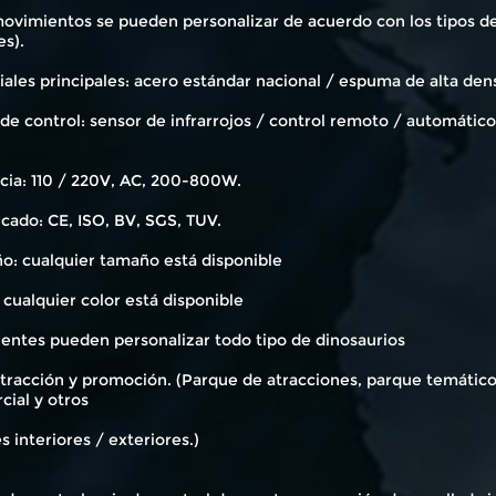
ovimientos se pueden personalizar de acuerdo con los tipos de 
es).
ales principales: acero estándar nacional / espuma de alta den
 de control: sensor de infrarrojos / control remoto / automáti
cia: 110 / 220V, AC, 200-800W.
icado: CE, ISO, BV, SGS, TUV.
o: cualquier tamaño está disponible
 cualquier color está disponible
ientes pueden personalizar todo tipo de dinosaurios
tracción y promoción. (Parque de atracciones, parque temático,
cial y otros
s interiores / exteriores.)