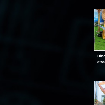
Dino
atra