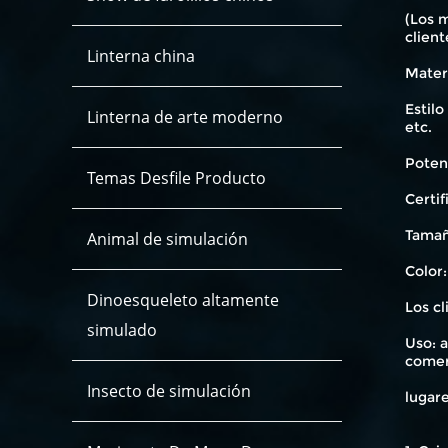
(Los m
client
Linterna china
Materi
Estilo
Linterna de arte moderno
etc.
Poten
Temas Desfile Producto
Certif
Tamañ
Animal de simulación
Color:
Dinoesqueleto altamente
Los cl
simulado
Uso: a
comer
Insecto de simulación
lugare