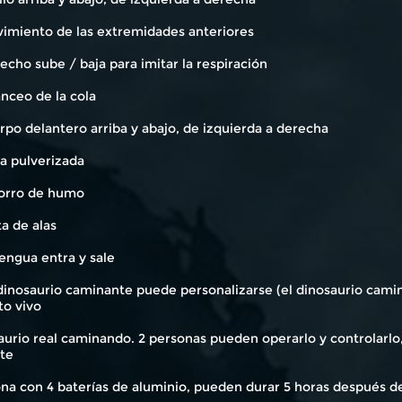
vimiento de las extremidades anteriores
pecho sube / baja para imitar la respiración
anceo de la cola
rpo delantero arriba y abajo, de izquierda a derecha
a pulverizada
horro de humo
eta de alas
 lengua entra y sale
l dinosaurio caminante puede personalizarse (el dinosaurio cam
to vivo
urio real caminando. 2 personas pueden operarlo y controlarlo,
te
na con 4 baterías de aluminio, pueden durar 5 horas después de