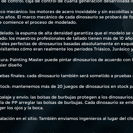
a de control: caja de control de cuarta generación desarrollad
co mecánico: los motores de acero inoxidable y sin escobillas s
s años. El marco mecánico de cada dinosaurio se probará de fo
e comience el proceso de modelado.
elado: la espuma de alta densidad garantiza que el modelo se ve
lado: los maestros profesionales de tallado tienen más de 10 añ
rales perfectas de dinosaurios basadas absolutamente en esquel
visitantes cómo eran realmente los períodos Triásico, Jurásico 
tura: Painting Master puede pintar dinosaurios de acuerdo con l
uier diseño
ebas finales: cada dinosaurio también será sometido a pruebas 
 stock: mantenemos más de 20 juegos de dinosaurios en stock pa
alaje y envío: las bolsas de burbujas protegen a los dinosaurios
la de PP arreglar las bolsas de burbujas. Cada dinosaurio se e
er los ojos y la boca.
talación en el sitio: También enviamos ingenieros al lugar del cli