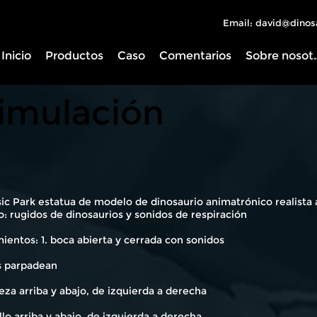
Email: david@dinos
Inicio
Productos
Caso
Comentarios
Sobre 
simulación
ic Park estatua de modelo de dinosaurio animatrónico realista al
: rugidos de dinosaurios y sonidos de respiración
entos: 1. boca abierta y cerrada con sonidos
os parpadean
eza arriba y abajo, de izquierda a derecha
llo arriba y abajo, de izquierda a derecha