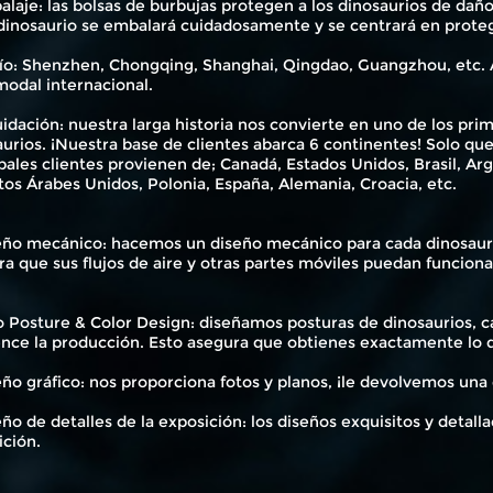
alaje: las bolsas de burbujas protegen a los dinosaurios de daño
dinosaurio se embalará cuidadosamente y se centrará en protege
vío: Shenzhen, Chongqing, Shanghai, Qingdao, Guangzhou, etc. 
modal internacional.
uidación: nuestra larga historia nos convierte en uno de los p
urios. ¡Nuestra base de clientes abarca 6 continentes! Solo qu
pales clientes provienen de; Canadá, Estados Unidos, Brasil, Argen
os Árabes Unidos, Polonia, España, Alemania, Croacia, etc.
eño mecánico: hacemos un diseño mecánico para cada dinosauri
a que sus flujos de aire y otras partes móviles puedan funcion
 Posture & Color Design: diseñamos posturas de dinosaurios, ca
nce la producción. Esto asegura que obtienes exactamente lo q
ño gráfico: nos proporciona fotos y planos, ¡le devolvemos una
ño de detalles de la exposición: los diseños exquisitos y detall
ición.