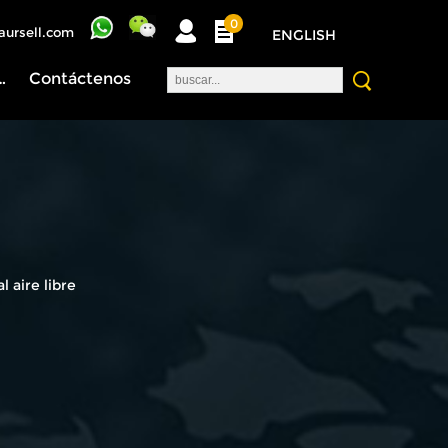
0
aursell.com
ENGLISH
nosotros
Contáctenos
 aire libre