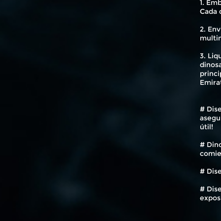
1. Emb
Cada 
2. En
multi
3. Liq
dinosa
princi
Emirat
# Dis
asegur
útil!
# Dino
comie
# Dise
# Dise
expos