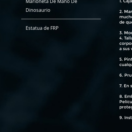
Marioneta De Mano De
1. Caj
Dinosaurio
2. Mar
mucho
de qu
Estatua de FRP
3. Mod
4. Tal
corpo
a sus 
5. Pin
cualq
6. Pru
7. En
8. Emb
Pelícu
proteg
9. Ins