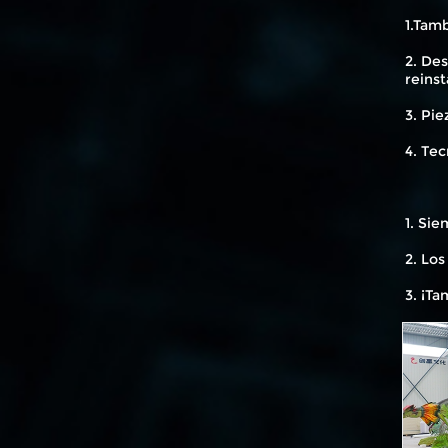
1.Tam
2. Des
reinst
3. Pie
4. Tec
1. Sie
2. Los
3. ¡Ta