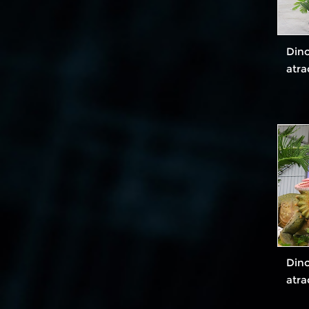
Dino
atra
Dino
atra