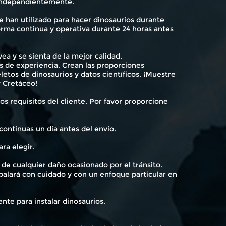
a independientemente.
e han utilizado para hacer dinosaurios durante
rma continua y operativa durante 24 horas antes
a y se sienta de la mejor calidad.
os de experiencia. Crean las proporciones
etos de dinosaurios y datos científicos. ¡Muestre
y Cretáceo!
os requisitos del cliente. Por favor proporcione
continuas un día antes del envío.
ra elegir.
 de cualquier daño ocasionado por el tránsito.
mbalará con cuidado y con un enfoque particular en
ente para instalar dinosaurios.