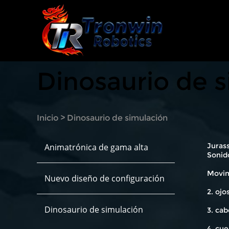
Dinosaurio de 
Inicio
>
Dinosaurio de simulación
Jurass
Animatrónica de gama alta
Sonido
Movimi
Nuevo diseño de configuración
2. oj
Dinosaurio de simulación
3. cab
4. cue