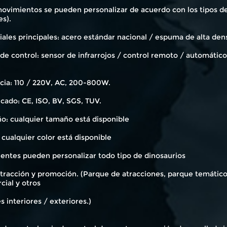
ovimientos se pueden personalizar de acuerdo con los tipos de 
es).
ales principales: acero estándar nacional / espuma de alta den
 de control: sensor de infrarrojos / control remoto / automáti
cia: 110 / 220V, AC, 200-800W.
icado: CE, ISO, BV, SGS, TUV.
o: cualquier tamaño está disponible
 cualquier color está disponible
ientes pueden personalizar todo tipo de dinosaurios
tracción y promoción. (Parque de atracciones, parque temático,
cial y otros
s interiores / exteriores.)