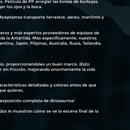
s. Película de PP arreglar las bolsas de burbujas.
r los ojos y la boca.
Aceptamos transporte terrestre, aéreo, marítimo y
rimeros y más expertos proveedores de equipos de
eda la Antártida. Más específicamente, nuestros
tina, Japón, Filipinas, Australia, Rusia, Tailandia,
o, proporcionándoles un buen marco. ¡Esto
ar sin fricción, mejorando enormemente la vida
racterísticas detalladas y colores antes de que
ue quieres.
 exposición completa de dinosaurios!
ados le muestran cómo se ve la escena final de la