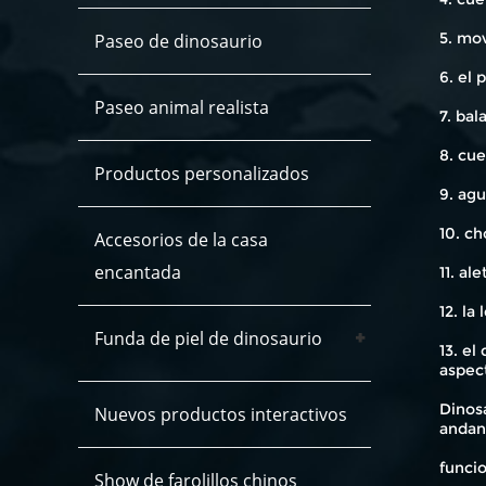
5. mo
Paseo de dinosaurio
6. el 
Paseo animal realista
7. bal
8. cue
Productos personalizados
9. agu
10. c
Accesorios de la casa
encantada
11. al
12. la
Funda de piel de dinosaurio
13. e
aspec
Dinosa
Nuevos productos interactivos
andan
funcio
Show de farolillos chinos