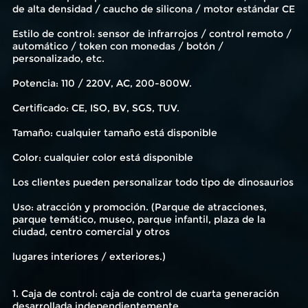
de alta densidad / caucho de silicona / motor estándar CE
Estilo de control: sensor de infrarrojos / control remoto /
automático / token con monedas / botón /
personalizado, etc.
Potencia: 110 / 220V, AC, 200-800W.
Certificado: CE, ISO, BV, SGS, TUV.
Tamaño: cualquier tamaño está disponible
Color: cualquier color está disponible
Los clientes pueden personalizar todo tipo de dinosaurios
Uso: atracción y promoción. (Parque de atracciones,
parque temático, museo, parque infantil, plaza de la
ciudad, centro comercial y otros
lugares interiores / exteriores.)
1. Caja de control: caja de control de cuarta generación
desarrollada independientemente.