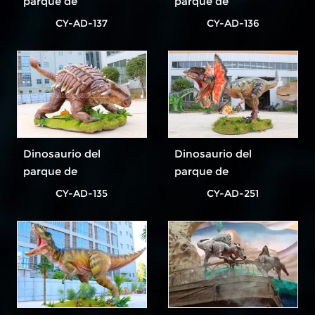
parque de
parque de
atracciones más
atracciones más
CY-AD-137
CY-AD-136
popular
popular
Dinosaurio del
Dinosaurio del
parque de
parque de
atracciones más
atracciones más
CY-AD-135
CY-AD-251
popular
popular