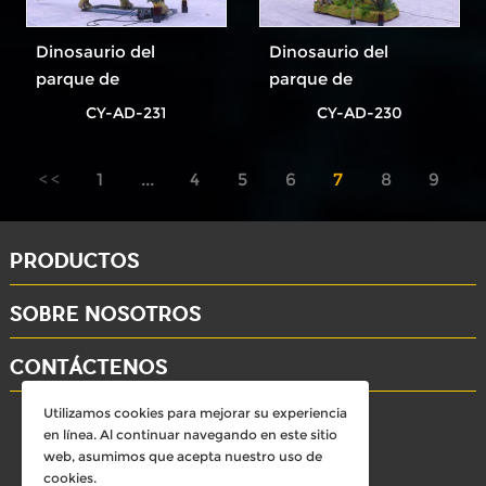
Dinosaurio del
Dinosaurio del
parque de
parque de
atracciones más
atracciones más
CY-AD-231
CY-AD-230
popular
popular
1
...
4
5
6
7
8
9
10
...
11
PRODUCTOS
SOBRE NOSOTROS
CONTÁCTENOS
Utilizamos cookies para mejorar su experiencia
whatsapp: +86-15284804802
en línea. Al continuar navegando en este sitio
Email: david@dinosaursell.com
web, asumimos que acepta nuestro uso de
cookies.