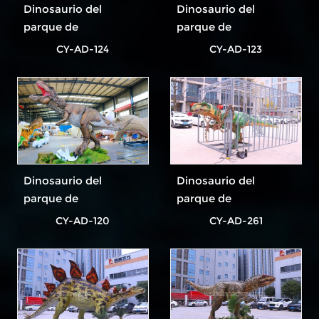
Dinosaurio del
Dinosaurio del
parque de
parque de
atracciones más
atracciones más
CY-AD-124
CY-AD-123
popular
popular
Dinosaurio del
Dinosaurio del
parque de
parque de
atracciones más
atracciones más
CY-AD-120
CY-AD-261
popular
popular