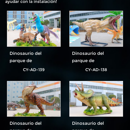
ayudar con la instalación!
Dinosaurio del
Dinosaurio del
parque de
parque de
atracciones más
atracciones más
CY-AD-139
CY-AD-138
popular
popular
Dinosaurio del
Dinosaurio del