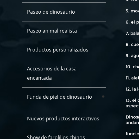
5. mo
Paseo de dinosaurio
6. el 
Paseo animal realista
7. bal
8. cue
Productos personalizados
9. agu
10. c
Accesorios de la casa
encantada
11. al
12. la
Funda de piel de dinosaurio
13. e
aspec
Dinosa
Nuevos productos interactivos
andan
funcio
Show de farolillos chinos