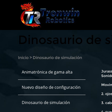
Dinosaurio de 
Inicio
>
Dinosaurio de simulación
Jurass
Animatrónica de gama alta
Sonido
Movimi
Nuevo diseño de configuración
2. oj
Dinosaurio de simulación
3. cab
4. cue