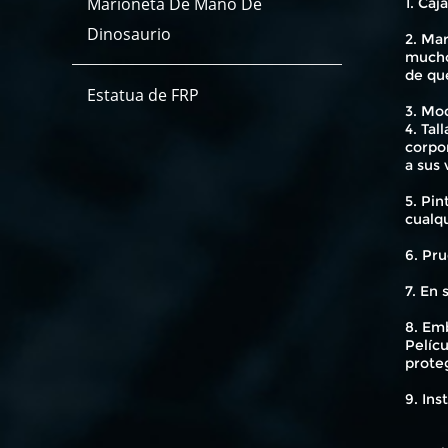
Marioneta De Mano De
1. Caj
Dinosaurio
2. Mar
mucho
de qu
Estatua de FRP
3. Mod
4. Tal
corpo
a sus 
5. Pin
cualq
6. Pru
7. En
8. Emb
Pelícu
proteg
9. Ins