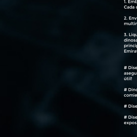
1. Emb
Cada 
2. En
multi
3. Liq
dinosa
princi
Emirat
# Dis
asegur
útil!
# Dino
comie
# Dise
# Dise
expos