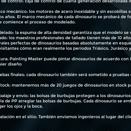
a de control: caja de control de cuarta generación desarrollad
co mecánico: los motores de acero inoxidable y sin escobillas s
s años. El marco mecánico de cada dinosaurio se probará de fo
e comience el proceso de modelado.
elado: la espuma de alta densidad garantiza que el modelo se ve
lado: los maestros profesionales de tallado tienen más de 10 añ
rales perfectas de dinosaurios basadas absolutamente en esquel
visitantes cómo eran realmente los períodos Triásico, Jurásico 
tura: Painting Master puede pintar dinosaurios de acuerdo con l
uier diseño
ebas finales: cada dinosaurio también será sometido a pruebas 
 stock: mantenemos más de 20 juegos de dinosaurios en stock pa
alaje y envío: las bolsas de burbujas protegen a los dinosaurios
la de PP arreglar las bolsas de burbujas. Cada dinosaurio se e
er los ojos y la boca.
talación en el sitio: También enviamos ingenieros al lugar del cli