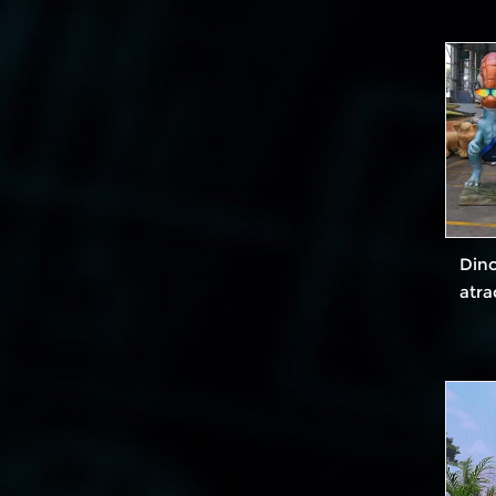
Dino
atra