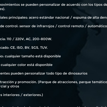
ovimientos se pueden personalizar de acuerdo con los tipos de 
es).
ales principales: acero estándar nacional / espuma de alta den
 de control: sensor de infrarrojos / control remoto / automáti
cia: 110 / 220V, AC, 200-800W.
icado: CE, ISO, BV, SGS, TUV.
o: cualquier tamaño está disponible
 cualquier color está disponible
ientes pueden personalizar todo tipo de dinosaurios
tracción y promoción. (Parque de atracciones, parque temático,
cial y otros
s interiores / exteriores.)