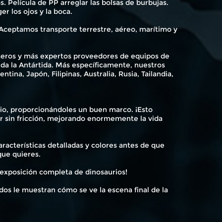
s. Película de PP arreglar las bolsas de burbujas.
r los ojos y la boca.
Aceptamos transporte terrestre, aéreo, marítimo y
rimeros y más expertos proveedores de equipos de
eda la Antártida. Más específicamente, nuestros
tina, Japón, Filipinas, Australia, Rusia, Tailandia,
o, proporcionándoles un buen marco. ¡Esto
ar sin fricción, mejorando enormemente la vida
racterísticas detalladas y colores antes de que
ue quieres.
 exposición completa de dinosaurios!
ados le muestran cómo se ve la escena final de la