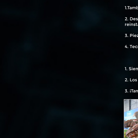
1.Tam
2. Des
reinst
3. Pie
4. Tec
1. Sie
2. Los
3. ¡Ta