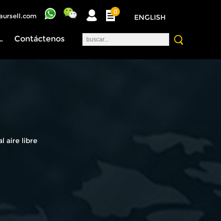
0
aursell.com
ENGLISH
nosotros
Contáctenos
 aire libre