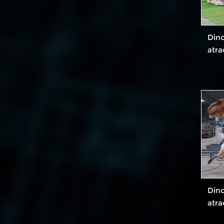
Dino
atra
Dino
atra