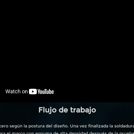
Flujo de trabajo
ero según la postura del diseño. Una vez finalizada la soldadur
bra el marco con espuma de alta densidad después de la prueb