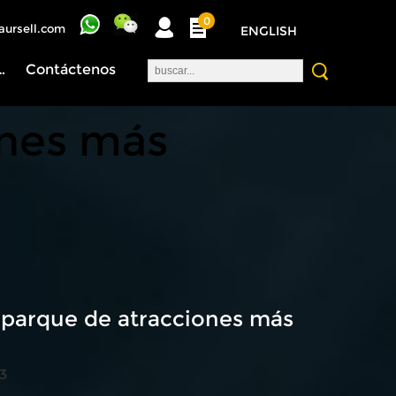
0
aursell.com
ENGLISH
nosotros
Contáctenos
ones más
 parque de atracciones más
3