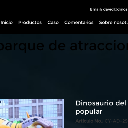
Email: david@dinos
Inicio
Productos
Caso
Comentarios
Sobre 
 parque de atracci
Dinosaurio del
popular
Artículo No.:
CY-AD-29