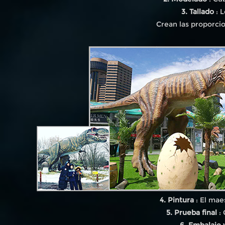
3. Tallado
: L
Crean las proporcio
4. Pintura
: El mae
5. Prueba final
: 