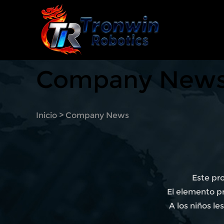
Company New
Inicio
>
Company News
Este pr
El elemento pr
A los niños l