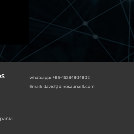
OS
whatsapp: +86-15284804802
Email: david@dinosaursell.com
pañía