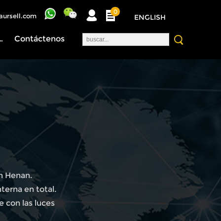
0
aursell.com
ENGLISH
nosotros
Contáctenos
n Henan.
terna en total.
 con las luces