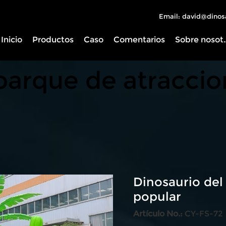
Email: david@dinos
Inicio
Productos
Caso
Comentarios
Sobre 
 parque de atracci
Dinosaurio del
popular
Artículo No.:
CY-FS-72