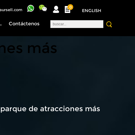
0
aursell.com
ENGLISH
nosotros
Contáctenos
ones más
 parque de atracciones más