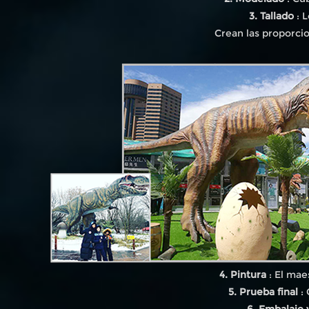
3. Tallado
: L
Crean las proporcio
4. Pintura
: El mae
5. Prueba final
: 