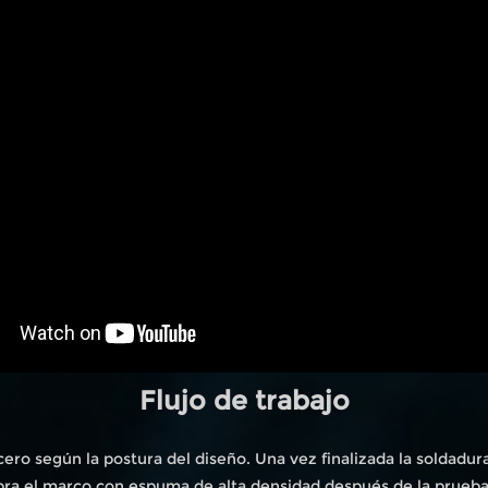
Flujo de trabajo
ero según la postura del diseño. Una vez finalizada la soldadur
bra el marco con espuma de alta densidad después de la prueb