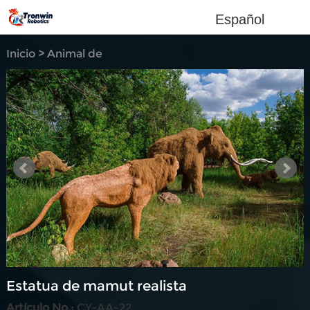
Español
Inicio
>
Animal de
simulación
Estatua de mamut realista
Artículo No.:
CY-AA-22