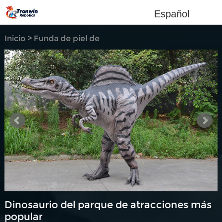
Español
Inicio
>
Funda de piel de
dinosaurio
>
Dinosaurio del parque de atracciones más
popular