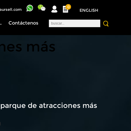
0
aursell.com
ENGLISH
nosotros
Contáctenos
ones más
 parque de atracciones más
1