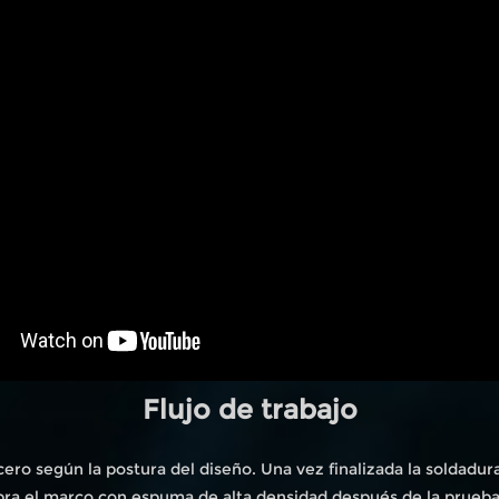
Flujo de trabajo
ero según la postura del diseño. Una vez finalizada la soldadur
bra el marco con espuma de alta densidad después de la prueb