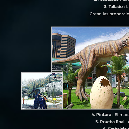
3. Tallado
: L
Crean las proporcio
4. Pintura
: El mae
5. Prueba final
: 