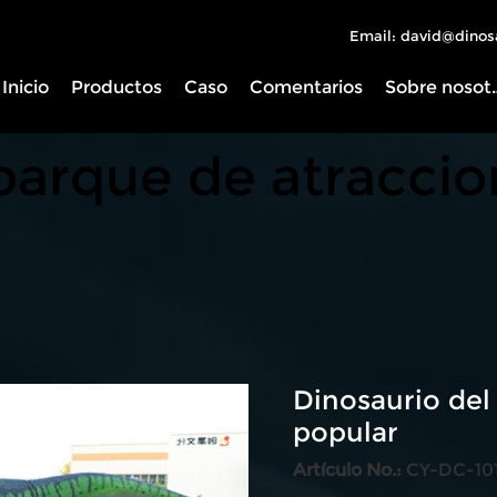
Email: david@dinos
Inicio
Productos
Caso
Comentarios
Sobre 
 parque de atracci
Dinosaurio del
popular
Artículo No.:
CY-DC-10