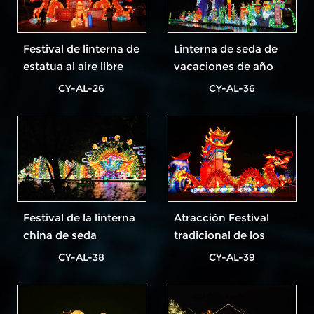
Festival de linterna de
Linterna de seda de
estatua al aire libre
vacaciones de año
hecha a mano
nuevo chino al aire
CY-AL-26
CY-AL-36
libre
Festival de la linterna
Atracción Festival
china de seda
tradicional de los
faroles de seda
CY-AL-38
CY-AL-39