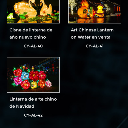
Cisne de linterna de
Art Chinese Lantern
año nuevo chino
on Water en venta
impermeable al aire
CY-AL-40
CY-AL-41
libre
Linterna de arte chino
de Navidad
CY-AL-42