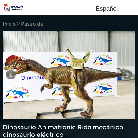
Español
Inicio
>
Paseo de
dinosaurio
Dinosaurio Animatronic Ride mecánico
dinosaurio eléctrico